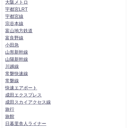
大阪メトロ
宇都宮LRT
宇都宮線
宗谷本線
富山地方鉄道
富良野線
小田急
山形新幹線
山陽新幹線
川越線
常磐快速線
常磐線
快速エアポート
成田エクスプレス
成田スカイアクセス線
旅行
旅館
日暮里舎人ライナー