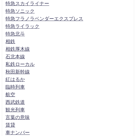
特急スカイライナー
特急ソニック
特急フラノラベンダーエクスプレス
特急ライラック
特急北斗
相鉄
相鉄厚木線
石北本線
私鉄ローカル
秋田新幹線
紅はるか
臨時列車
航空
西武鉄道
観光列車
言葉の意味
賃貸
車ナンバー