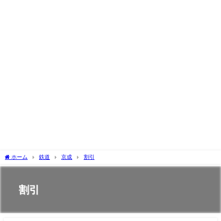
ホーム
鉄道
京成
割引
割引