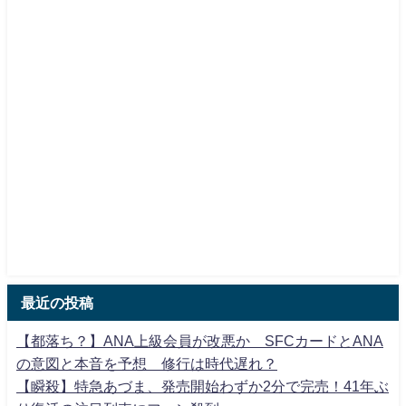
最近の投稿
【都落ち？】ANA上級会員が改悪か SFCカードとANA
の意図と本音を予想 修行は時代遅れ？
【瞬殺】特急あづま、発売開始わずか2分で完売！41年ぶ