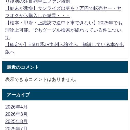
り復活の注目列車にファン殺到
【結末が悲惨】サンライズ出雲を７万円で転売ヤー・ヤ
フオクから購入した結果・・・
【松本・甲府・上諏訪で途中下車できない】2025年でも
理論上可能、でもグーグル検索が終わっている件につい
て
【確定か】E501系JR九州へ譲渡へ 解説している本が出
版へ
最近のコメント
表示できるコメントはありません。
アーカイブ
2026年4月
2026年3月
2025年8月
2025年7月