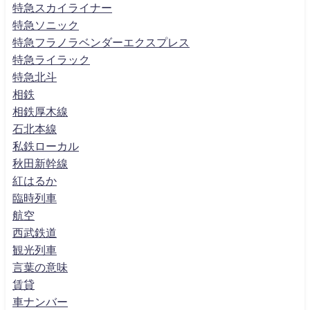
特急スカイライナー
特急ソニック
特急フラノラベンダーエクスプレス
特急ライラック
特急北斗
相鉄
相鉄厚木線
石北本線
私鉄ローカル
秋田新幹線
紅はるか
臨時列車
航空
西武鉄道
観光列車
言葉の意味
賃貸
車ナンバー