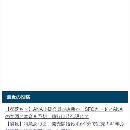
最近の投稿
【都落ち？】ANA上級会員が改悪か SFCカードとANA
の意図と本音を予想 修行は時代遅れ？
【瞬殺】特急あづま、発売開始わずか2分で完売！41年ぶ