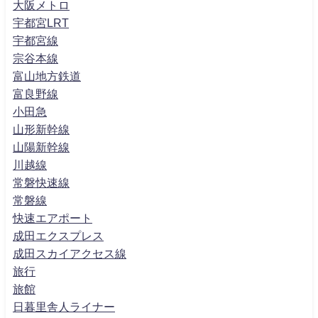
大阪メトロ
宇都宮LRT
宇都宮線
宗谷本線
富山地方鉄道
富良野線
小田急
山形新幹線
山陽新幹線
川越線
常磐快速線
常磐線
快速エアポート
成田エクスプレス
成田スカイアクセス線
旅行
旅館
日暮里舎人ライナー