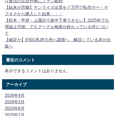
り復活の注目列車にファン殺到
【結末が悲惨】サンライズ出雲を７万円で転売ヤー・ヤ
フオクから購入した結果・・・
【松本・甲府・上諏訪で途中下車できない】2025年でも
理論上可能、でもグーグル検索が終わっている件につい
て
【確定か】E501系JR九州へ譲渡へ 解説している本が出
版へ
最近のコメント
表示できるコメントはありません。
アーカイブ
2026年4月
2026年3月
2025年8月
2025年7月