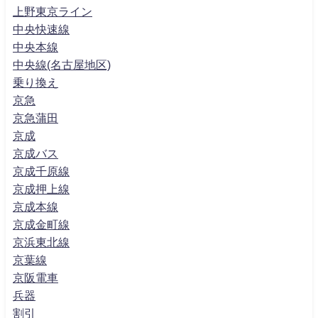
上野東京ライン
中央快速線
中央本線
中央線(名古屋地区)
乗り換え
京急
京急蒲田
京成
京成バス
京成千原線
京成押上線
京成本線
京成金町線
京浜東北線
京葉線
京阪電車
兵器
割引