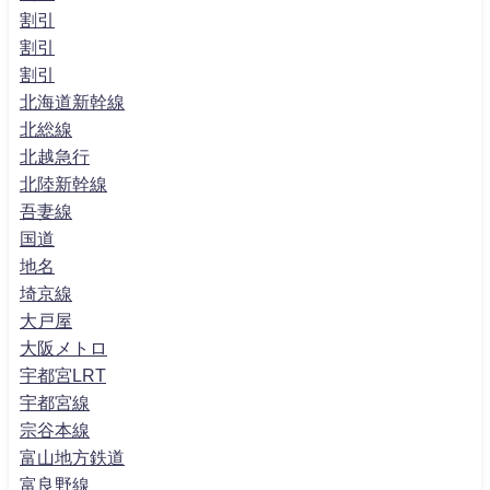
割引
割引
割引
北海道新幹線
北総線
北越急行
北陸新幹線
吾妻線
国道
地名
埼京線
大戸屋
大阪メトロ
宇都宮LRT
宇都宮線
宗谷本線
富山地方鉄道
富良野線