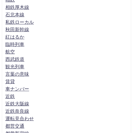
相鉄厚木線
石北本線
私鉄ローカル
秋田新幹線
紅はるか
臨時列車
航空
西武鉄道
観光列車
言葉の意味
賃貸
車ナンバー
近鉄
近鉄大阪線
近鉄奈良線
運転見合わせ
都営交通