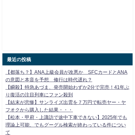
最近の投稿
【都落ち？】ANA上級会員が改悪か SFCカードとANA
の意図と本音を予想 修行は時代遅れ？
【瞬殺】特急あづま、発売開始わずか2分で完売！41年ぶ
り復活の注目列車にファン殺到
【結末が悲惨】サンライズ出雲を７万円で転売ヤー・ヤ
フオクから購入した結果・・・
【松本・甲府・上諏訪で途中下車できない】2025年でも
理論上可能、でもグーグル検索が終わっている件につい
て