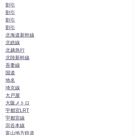
割引
割引
割引
割引
北海道新幹線
北総線
北越急行
北陸新幹線
吾妻線
国道
地名
埼京線
大戸屋
大阪メトロ
宇都宮LRT
宇都宮線
宗谷本線
富山地方鉄道