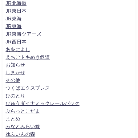
JR北海道
JR東日本
JR東海
JR東海
JR東海ツアーズ
JR西日本
あをによし
えちごトキめき鉄道
お知らせ
しまかぜ
その他
つくばエクスプレス
ひのとり
びゅうダイナミックレールパック
ぷらっとこだま
まとめ
みなとみらい線
ゆふいんの森