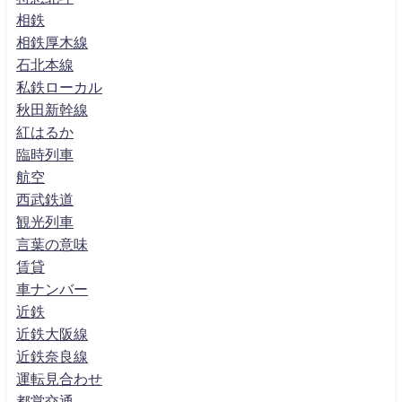
相鉄
相鉄厚木線
石北本線
私鉄ローカル
秋田新幹線
紅はるか
臨時列車
航空
西武鉄道
観光列車
言葉の意味
賃貸
車ナンバー
近鉄
近鉄大阪線
近鉄奈良線
運転見合わせ
都営交通