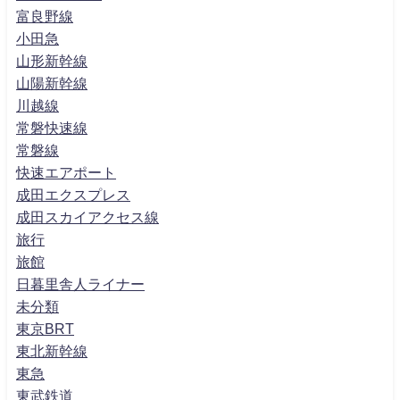
富良野線
小田急
山形新幹線
山陽新幹線
川越線
常磐快速線
常磐線
快速エアポート
成田エクスプレス
成田スカイアクセス線
旅行
旅館
日暮里舎人ライナー
未分類
東京BRT
東北新幹線
東急
東武鉄道