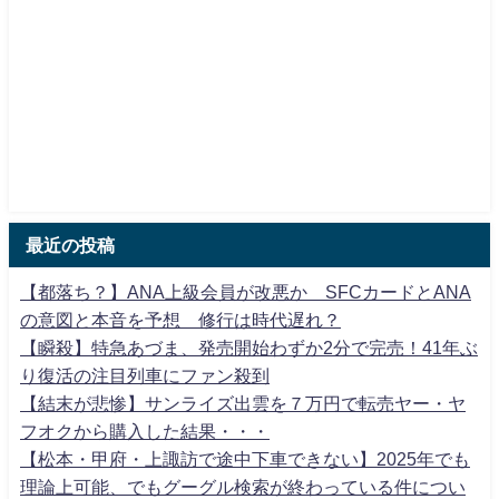
最近の投稿
【都落ち？】ANA上級会員が改悪か SFCカードとANA
の意図と本音を予想 修行は時代遅れ？
【瞬殺】特急あづま、発売開始わずか2分で完売！41年ぶ
り復活の注目列車にファン殺到
【結末が悲惨】サンライズ出雲を７万円で転売ヤー・ヤ
フオクから購入した結果・・・
【松本・甲府・上諏訪で途中下車できない】2025年でも
理論上可能、でもグーグル検索が終わっている件につい