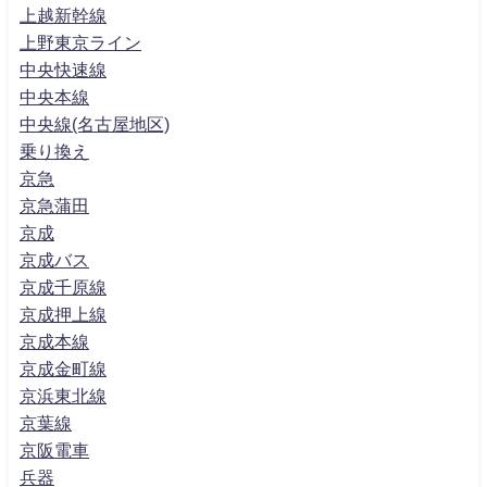
上越新幹線
上野東京ライン
中央快速線
中央本線
中央線(名古屋地区)
乗り換え
京急
京急蒲田
京成
京成バス
京成千原線
京成押上線
京成本線
京成金町線
京浜東北線
京葉線
京阪電車
兵器