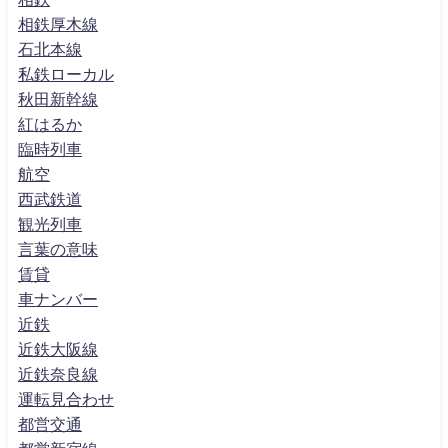
相鉄厚木線
石北本線
私鉄ローカル
秋田新幹線
紅はるか
臨時列車
航空
西武鉄道
観光列車
言葉の意味
賃貸
車ナンバー
近鉄
近鉄大阪線
近鉄奈良線
運転見合わせ
都営交通