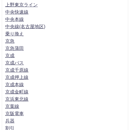
上野東京ライン
中央快速線
中央本線
中央線(名古屋地区)
乗り換え
京急
京急蒲田
京成
京成バス
京成千原線
京成押上線
京成本線
京成金町線
京浜東北線
京葉線
京阪電車
兵器
割引