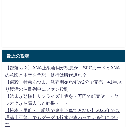
最近の投稿
【都落ち？】ANA上級会員が改悪か SFCカードとANA
の意図と本音を予想 修行は時代遅れ？
【瞬殺】特急あづま、発売開始わずか2分で完売！41年ぶ
り復活の注目列車にファン殺到
【結末が悲惨】サンライズ出雲を７万円で転売ヤー・ヤ
フオクから購入した結果・・・
【松本・甲府・上諏訪で途中下車できない】2025年でも
理論上可能、でもグーグル検索が終わっている件につい
て