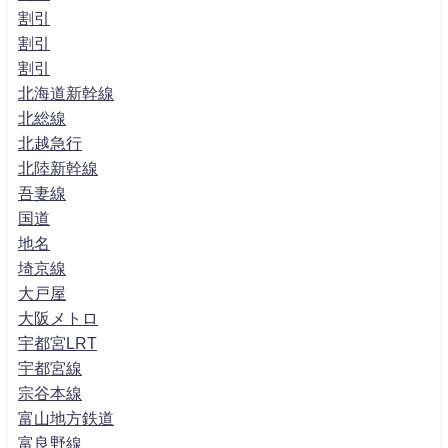
割引
割引
割引
北海道新幹線
北総線
北越急行
北陸新幹線
吾妻線
国道
地名
埼京線
大戸屋
大阪メトロ
宇都宮LRT
宇都宮線
宗谷本線
富山地方鉄道
富良野線