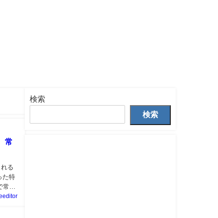
検索
検索
 常
される
った特
で常磐
feeditor