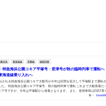
R東日本
東海道線
常磐線
臨時列車
】特急海浜公園コキア平塚号・君津号が秋の臨時列車で運転へ
東海道線乗り入れへ
運転される特急海浜公園コキア大船号が今年は区間を拡大して平塚駅まで運転
した。 特急海浜公園コキア平塚号 秋の臨時列車で運転 これまで大船発着だ
キア号ですが、今年は平塚駅から発着となります。 また、使用車両はE657系
ときわに使用される車両です。 E65...
travelli