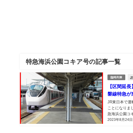
特急海浜公園コキア号の記事一覧
J
臨時列車
【区間延長
磐線特急が
JR東日本で
ことになりま
急海浜公園コ
2023年8月24日
線特急ひたち、