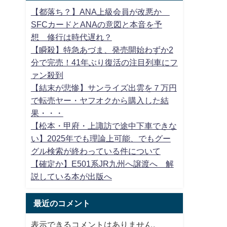
【都落ち？】ANA上級会員が改悪か
SFCカードとANAの意図と本音を予
想 修行は時代遅れ？
【瞬殺】特急あづま、発売開始わずか2
分で完売！41年ぶり復活の注目列車にフ
ァン殺到
【結末が悲惨】サンライズ出雲を７万円
で転売ヤー・ヤフオクから購入した結
果・・・
【松本・甲府・上諏訪で途中下車できな
い】2025年でも理論上可能、でもグー
グル検索が終わっている件について
【確定か】E501系JR九州へ譲渡へ 解
説している本が出版へ
最近のコメント
表示できるコメントはありません。