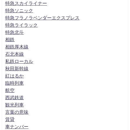
特急スカイライナー
特急ソニック
特急フラノラベンダーエクスプレス
特急ライラック
特急北斗
相鉄
相鉄厚木線
石北本線
私鉄ローカル
秋田新幹線
紅はるか
臨時列車
航空
西武鉄道
観光列車
言葉の意味
賃貸
車ナンバー