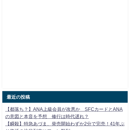
最近の投稿
【都落ち？】ANA上級会員が改悪か SFCカードとANA
の意図と本音を予想 修行は時代遅れ？
【瞬殺】特急あづま、発売開始わずか2分で完売！41年ぶ