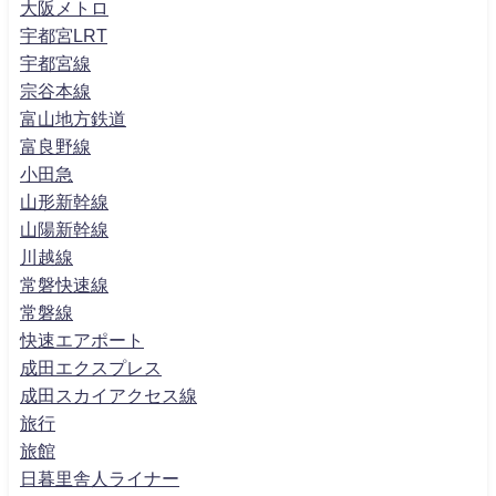
大阪メトロ
宇都宮LRT
宇都宮線
宗谷本線
富山地方鉄道
富良野線
小田急
山形新幹線
山陽新幹線
川越線
常磐快速線
常磐線
快速エアポート
成田エクスプレス
成田スカイアクセス線
旅行
旅館
日暮里舎人ライナー