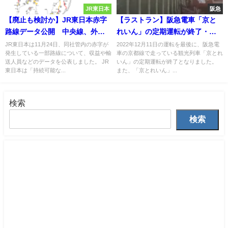
JR東日本
阪急
【廃止も検討か】JR東日本赤字
【ラストラン】阪急電車「京と
路線データ公開 中央線、外房
れいん」の定期運転が終了・
線、羽越線、上越線などの主要
「快速特急A」も廃止へ いった
JR東日本は11月24日、同社管内の赤字が
2022年12月11日の運転を最後に、阪急電
発生している一部路線について、収益や輸
車の京都線で走っている観光列車「京とれ
幹線もリスト入り バス路線や
いなぜ？
送人員などのデータを公表しました。 JR
いん」の定期運転が終了となりました。
上下分離の可能性も
東日本は「持続可能な...
また、「京とれいん」...
検索
検索