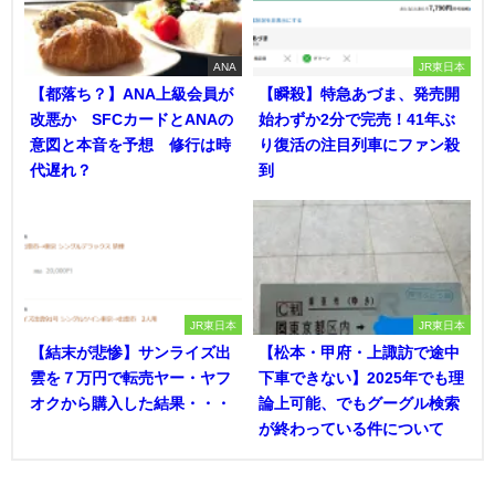
ANA
JR東日本
【都落ち？】ANA上級会員が
【瞬殺】特急あづま、発売開
改悪か SFCカードとANAの
始わずか2分で完売！41年ぶ
意図と本音を予想 修行は時
り復活の注目列車にファン殺
代遅れ？
到
JR東日本
JR東日本
【結末が悲惨】サンライズ出
【松本・甲府・上諏訪で途中
雲を７万円で転売ヤー・ヤフ
下車できない】2025年でも理
オクから購入した結果・・・
論上可能、でもグーグル検索
が終わっている件について