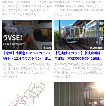
味の調味料も紹介!
宮駅東口～東宿郷間で事故か
物価の値上がりで業務スーパーの人気が高
2023年9月5日、12時ごろ、宇都宮LRTで
まっています。大容量でコスパはいいもの
営業開始2回目となる事故が発生しまし
の、消費できるか心配になりますよね？
た。 9月1日の衝突事故以来今月2回目の事
今回はコスパのよい商品であ...
故となりました。...
小田急
京成金町線
【悲報】小田急ロマンスカーVSE
【芝山鉄道カラー】京成金町線
が9月・12月でラストラン・運行
で運転 京成3500形3540編成
終了に
2023年9月17日から
小田急は、ロマンスカーVSEを9月と12月
京成3500形3540編成が京成金町線の運用
に引退させると発表しました。 ラストラ
に入りました。 2023年9月17日に京成金
ンは12月に行われるということです。
町線の運用に入っていることが確認されて
(adsbygoogl...
います。 京成...