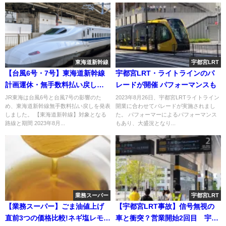
東海道新幹線
宇都宮LRT
【台風6号・7号】東海道新幹線
宇都宮LRT・ライトラインのパ
計画運休・無手数料払い戻しを
レードが開催 パフォーマンスも
発表 8月7日～8月18日までの
JR東海は台風6号と台風7号の影響のた
2023年8月26日、宇都宮LRTライトライン
め、東海道新幹線無手数料払い戻しを発表
開業に合わせてパレードが実施されまし
間 北陸新幹線・山陽新幹線で
しました。 【東海道新幹線】対象となる
た。 パフォーマーによるパフォーマンス
も実施
路線と期間 2023年8月...
もあり、大盛況となり...
業務スーパー
宇都宮LRT
【業務スーパー】ごま油値上げ
【宇都宮LRT事故】信号無視の
直前3つの価格比較!ネギ塩レモン
車と衝突？営業開始2回目 宇都