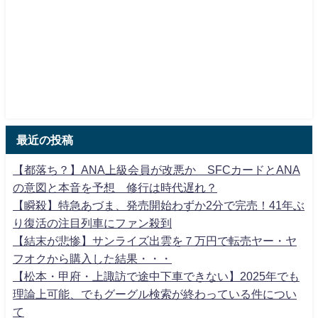
最近の投稿
【都落ち？】ANA上級会員が改悪か SFCカードとANA
の意図と本音を予想 修行は時代遅れ？
【瞬殺】特急あづま、発売開始わずか2分で完売！41年ぶ
り復活の注目列車にファン殺到
【結末が悲惨】サンライズ出雲を７万円で転売ヤー・ヤ
フオクから購入した結果・・・
【松本・甲府・上諏訪で途中下車できない】2025年でも
理論上可能、でもグーグル検索が終わっている件につい
て