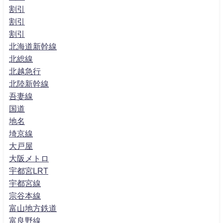
割引
割引
割引
北海道新幹線
北総線
北越急行
北陸新幹線
吾妻線
国道
地名
埼京線
大戸屋
大阪メトロ
宇都宮LRT
宇都宮線
宗谷本線
富山地方鉄道
富良野線