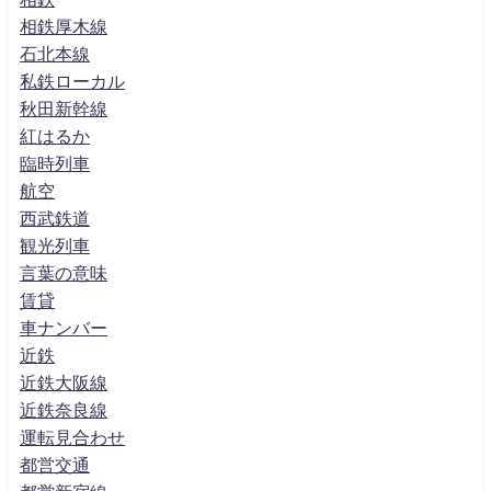
相鉄厚木線
石北本線
私鉄ローカル
秋田新幹線
紅はるか
臨時列車
航空
西武鉄道
観光列車
言葉の意味
賃貸
車ナンバー
近鉄
近鉄大阪線
近鉄奈良線
運転見合わせ
都営交通