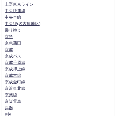
上野東京ライン
中央快速線
中央本線
中央線(名古屋地区)
乗り換え
京急
京急蒲田
京成
京成バス
京成千原線
京成押上線
京成本線
京成金町線
京浜東北線
京葉線
京阪電車
兵器
割引