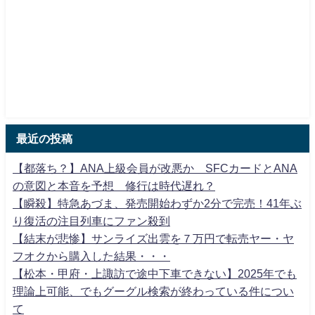
最近の投稿
【都落ち？】ANA上級会員が改悪か SFCカードとANA
の意図と本音を予想 修行は時代遅れ？
【瞬殺】特急あづま、発売開始わずか2分で完売！41年ぶ
り復活の注目列車にファン殺到
【結末が悲惨】サンライズ出雲を７万円で転売ヤー・ヤ
フオクから購入した結果・・・
【松本・甲府・上諏訪で途中下車できない】2025年でも
理論上可能、でもグーグル検索が終わっている件につい
て