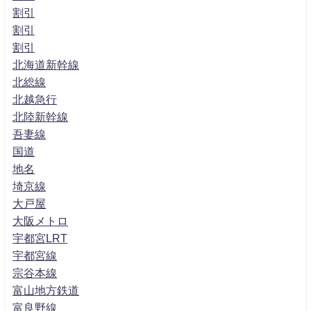
割引
割引
割引
北海道新幹線
北総線
北越急行
北陸新幹線
吾妻線
国道
地名
埼京線
大戸屋
大阪メトロ
宇都宮LRT
宇都宮線
宗谷本線
富山地方鉄道
富良野線