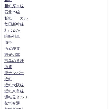
相鉄厚木線
石北本線
私鉄ローカル
秋田新幹線
紅はるか
臨時列車
航空
西武鉄道
観光列車
言葉の意味
賃貸
車ナンバー
近鉄
近鉄大阪線
近鉄奈良線
運転見合わせ
都営交通