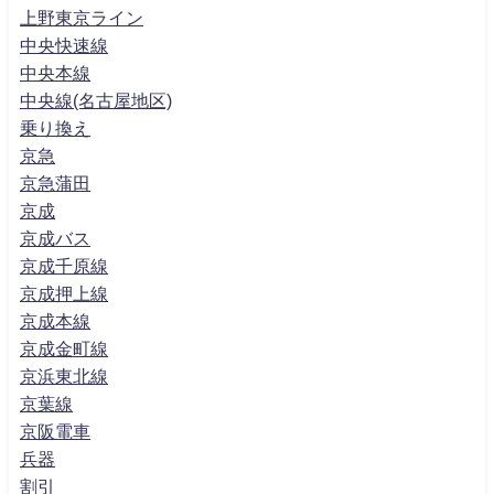
上野東京ライン
中央快速線
中央本線
中央線(名古屋地区)
乗り換え
京急
京急蒲田
京成
京成バス
京成千原線
京成押上線
京成本線
京成金町線
京浜東北線
京葉線
京阪電車
兵器
割引