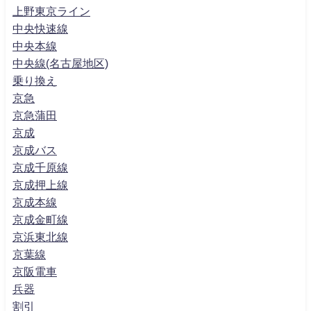
上野東京ライン
中央快速線
中央本線
中央線(名古屋地区)
乗り換え
京急
京急蒲田
京成
京成バス
京成千原線
京成押上線
京成本線
京成金町線
京浜東北線
京葉線
京阪電車
兵器
割引