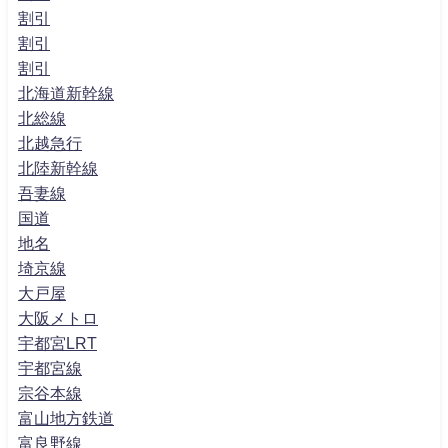
割引
割引
割引
北海道新幹線
北総線
北越急行
北陸新幹線
吾妻線
国道
地名
埼京線
大戸屋
大阪メトロ
宇都宮LRT
宇都宮線
宗谷本線
富山地方鉄道
富良野線