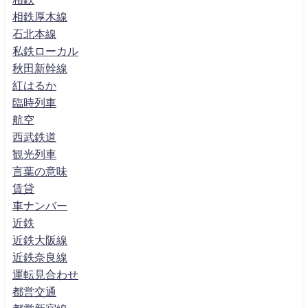
相鉄厚木線
石北本線
私鉄ローカル
秋田新幹線
紅はるか
臨時列車
航空
西武鉄道
観光列車
言葉の意味
賃貸
車ナンバー
近鉄
近鉄大阪線
近鉄奈良線
運転見合わせ
都営交通