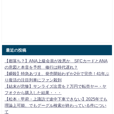
最近の投稿
【都落ち？】ANA上級会員が改悪か SFCカードとANA
の意図と本音を予想 修行は時代遅れ？
【瞬殺】特急あづま、発売開始わずか2分で完売！41年ぶ
り復活の注目列車にファン殺到
【結末が悲惨】サンライズ出雲を７万円で転売ヤー・ヤ
フオクから購入した結果・・・
【松本・甲府・上諏訪で途中下車できない】2025年でも
理論上可能、でもグーグル検索が終わっている件につい
て