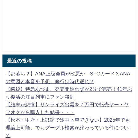
最近の投稿
【都落ち？】ANA上級会員が改悪か SFCカードとANA
の意図と本音を予想 修行は時代遅れ？
【瞬殺】特急あづま、発売開始わずか2分で完売！41年ぶ
り復活の注目列車にファン殺到
【結末が悲惨】サンライズ出雲を７万円で転売ヤー・ヤ
フオクから購入した結果・・・
【松本・甲府・上諏訪で途中下車できない】2025年でも
理論上可能、でもグーグル検索が終わっている件につい
て