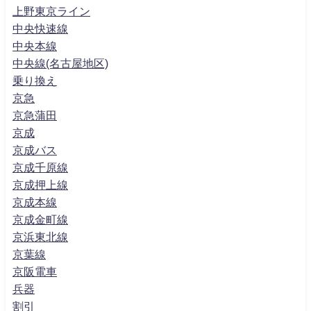
上野東京ライン
中央快速線
中央本線
中央線(名古屋地区)
乗り換え
京急
京急蒲田
京成
京成バス
京成千原線
京成押上線
京成本線
京成金町線
京浜東北線
京葉線
京阪電車
兵器
割引