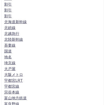
割引
割引
割引
北海道新幹線
北総線
北越急行
北陸新幹線
吾妻線
国道
地名
埼京線
大戸屋
大阪メトロ
宇都宮LRT
宇都宮線
宗谷本線
富山地方鉄道
富良野線