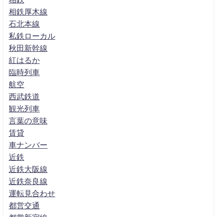
相鉄厚木線
石北本線
私鉄ローカル
秋田新幹線
紅はるか
臨時列車
航空
西武鉄道
観光列車
言葉の意味
賃貸
車ナンバー
近鉄
近鉄大阪線
近鉄奈良線
運転見合わせ
都営交通