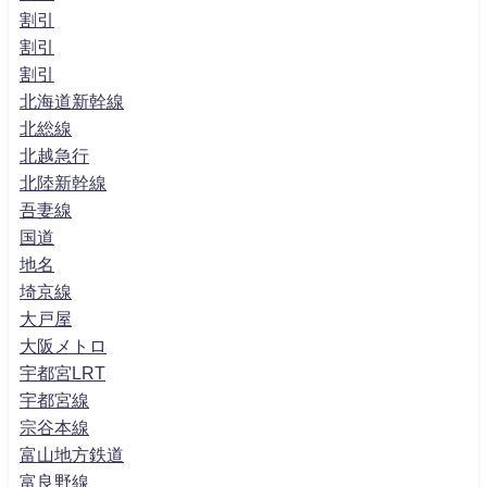
割引
割引
割引
北海道新幹線
北総線
北越急行
北陸新幹線
吾妻線
国道
地名
埼京線
大戸屋
大阪メトロ
宇都宮LRT
宇都宮線
宗谷本線
富山地方鉄道
富良野線