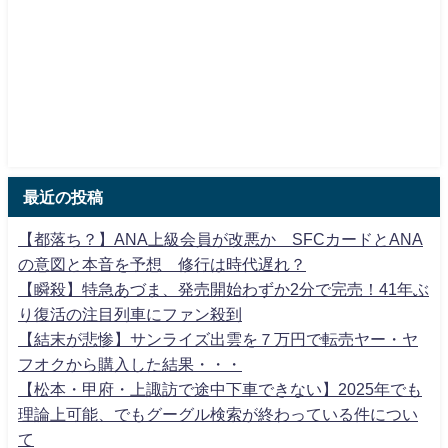
最近の投稿
【都落ち？】ANA上級会員が改悪か SFCカードとANA
の意図と本音を予想 修行は時代遅れ？
【瞬殺】特急あづま、発売開始わずか2分で完売！41年ぶ
り復活の注目列車にファン殺到
【結末が悲惨】サンライズ出雲を７万円で転売ヤー・ヤ
フオクから購入した結果・・・
【松本・甲府・上諏訪で途中下車できない】2025年でも
理論上可能、でもグーグル検索が終わっている件につい
て