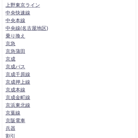
上野東京ライン
中央快速線
中央本線
中央線(名古屋地区)
乗り換え
京急
京急蒲田
京成
京成バス
京成千原線
京成押上線
京成本線
京成金町線
京浜東北線
京葉線
京阪電車
兵器
割引