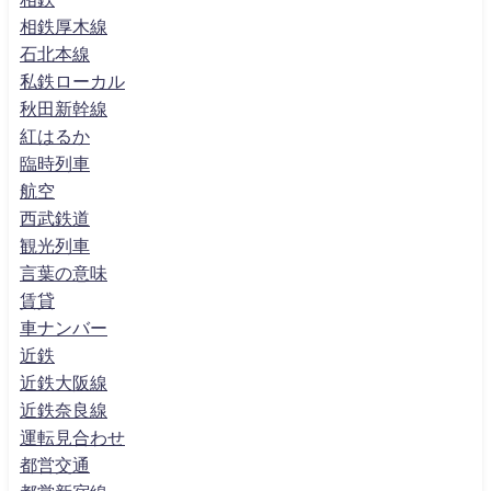
相鉄厚木線
石北本線
私鉄ローカル
秋田新幹線
紅はるか
臨時列車
航空
西武鉄道
観光列車
言葉の意味
賃貸
車ナンバー
近鉄
近鉄大阪線
近鉄奈良線
運転見合わせ
都営交通