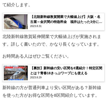
て紹介します。
【北陸新幹線敦賀開業で大幅値上げ】大阪・名
古屋～金沢間の特急料金 福井はたった3分に
2023.8.31
18.7％の負担 サンダーバード・しらさぎ
北陸新幹線敦賀延伸開業で大幅値上げが実施されま
す。詳しく書いたので、かなり長くなっています。
お時間ある人はぜひご覧ください。
【裏技】新幹線の安い区間を8選紹介！特定区間
とは？青春18きっぷワープにも使える
2023.8.29
新幹線の方が普通列車より安い区間がある？新幹線
を使った方がお得な区間を8区間紹介しています。