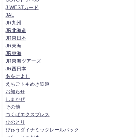
J-WESTカード
JAL
JR九州
JR北海道
JR東日本
JR東海
JR東海
JR東海ツアーズ
JR西日本
あをによし
えちごトキめき鉄道
お知らせ
しまかぜ
その他
つくばエクスプレス
ひのとり
びゅうダイナミックレールパック