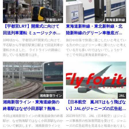
宇都宮LRT
東海道新幹線
【宇都宮LRT】開業式に向けて
東海道新幹線・東北新幹線・北
回送列車運転 ミュージックホー
陸新幹線のグリーン車徹底ガイ
ンを鳴らしながら走行
ド！裏技も紹介
10時頃から、宇都宮LRT開業式に向けて、
旅行や出張で快適に過ごしたいと考えてい
平石駅から宇都宮駅東口駅まで回送列車が
る方の中にはグリーン車に乗りたいと考え
運転されました。 ライトラインの路線に
ている方も多いのではないでしょうか？
面している鬼怒通りは9...
そこで今回は東海道新幹線や...
湘南新宿ライン
JAL
湘南新宿ライン・東海道線側の
【日本航空 嵐JETはもう飛ばな
終着駅はなぜ小田原駅？熱海駅
い】JALがジャニーズの広告起用
まで行かない理由は？
見送りへ
今回は湘南新宿ラインの東海道線側の終着
2023年9月7日、JAL（日本航空）はジャニ
駅が、なぜ熱海駅ではなく小田原駅なのか
ーズ事務所の性加害問題を受けて、ジャニ
について解説します。 湘南新宿ラインと
ーズの広告起用を見送ると報道がありまし