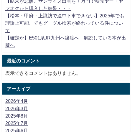
【結末が悲惨】サンライズ出雲を７万円で転売ヤー・ヤ
フオクから購入した結果・・・
【松本・甲府・上諏訪で途中下車できない】2025年でも
理論上可能、でもグーグル検索が終わっている件につい
て
【確定か】E501系JR九州へ譲渡へ 解説している本が出
版へ
最近のコメント
表示できるコメントはありません。
アーカイブ
2026年4月
2026年3月
2025年8月
2025年7月
2025年6月