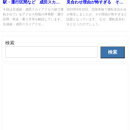
駅・運行区間など 成田スカイ
見合わせ理由が怖すぎる その
アクセス線にも直通運転
理由とは？
今回は京成線・成田スカイアクセス線で運
2023年8月10日、北陸本線で運転見合わせ
転されているアクセス特急の停車駅・運行
が発生しましたが、その理由が怖すぎると
区間・料金・乗り方等を解説しています。
話題となっています。 なぜ、運転見合わ
京成線・成田スカイアクセ...
せとなったのでしょう...
検索
検索