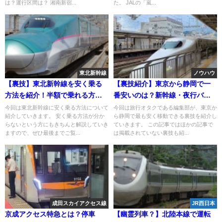
は？運行区間は？ 湘南新宿...
た。 JALの「嵐...
東北新幹線
ノウハウ
【裏技】東北新幹線を安く乗る
【裏技紹介】東京から静岡で一
方法を紹介！半額で乗れる方法
番安いのは？新幹線・夜行バ
も解説！
ス・高速バス・電車を徹底比
今回は東北新幹線に安く乗る方法について
今回は旅行オタクである編集部が、東京か
紹介していきます。 安く乗る方法が分か
ら静岡で最も安く移動できる裏技を紹介し
較！予約・格安チケットも紹介
らないという方にもきちんと解説していき
ていきます。 この記事ではほかの記事で
ますので、ぜひ最後までご覧...
は掲載されていない裏技も紹...
成田スカイアクセス線
JR西日本
京成アクセス特急とは？停車
【幽霊列車？】北陸本線で運転