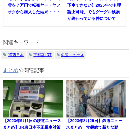
雲を７万円で転売ヤー・ヤフ
下車できない】2025年でも理
オクから購入した結果・・・
論上可能、でもグーグル検索
が終わっている件について
関連キーワード
JR西日本
宇都宮LRT
鉄道ニュース
まとめ
の関連記事
【2023年9月1日の鉄道ニュース
【2023年8月29日】鉄道ニュー
まとめ】JR東日本不正乗車対策
スまとめ 常磐線で新たな動