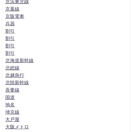
京浜東北線
京葉線
京阪電車
兵器
割引
割引
割引
割引
北海道新幹線
北総線
北越急行
北陸新幹線
吾妻線
国道
地名
埼京線
大戸屋
大阪メトロ