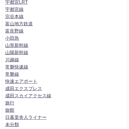
宇都宮LRT
宇都宮線
宗谷本線
富山地方鉄道
富良野線
小田急
山形新幹線
山陽新幹線
川越線
常磐快速線
常磐線
快速エアポート
成田エクスプレス
成田スカイアクセス線
旅行
旅館
日暮里舎人ライナー
未分類