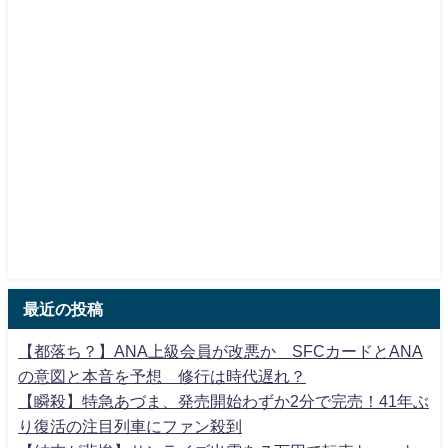
最近の投稿
【都落ち？】ANA上級会員が改悪か SFCカードとANA
の意図と本音を予想 修行は時代遅れ？
【瞬殺】特急あづま、発売開始わずか2分で完売！41年ぶ
り復活の注目列車にファン殺到