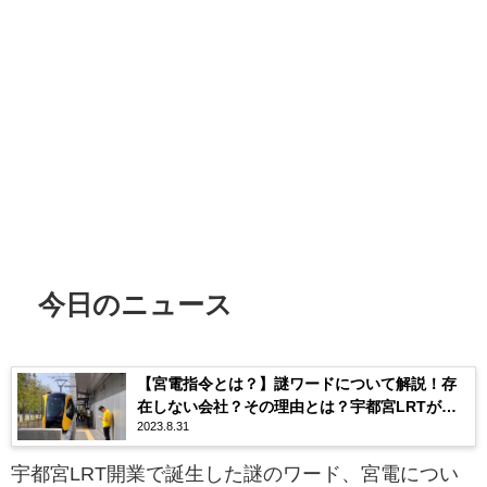
今日のニュース
【宮電指令とは？】謎ワードについて解説！存
在しない会社？その理由とは？宇都宮LRTが原
2023.8.31
因？
宇都宮LRT開業で誕生した謎のワード、宮電につい