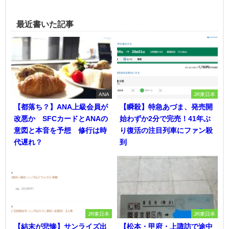
最近書いた記事
ANA
JR東日本
【都落ち？】ANA上級会員が
【瞬殺】特急あづま、発売開
改悪か SFCカードとANAの
始わずか2分で完売！41年ぶ
意図と本音を予想 修行は時
り復活の注目列車にファン殺
代遅れ？
到
JR東日本
JR東日本
【結末が悲惨】サンライズ出
【松本・甲府・上諏訪で途中