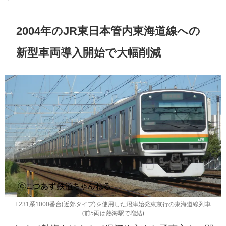
2004年のJR東日本管内東海道線への
新型車両導入開始で大幅削減
E231系1000番台(近郊タイプ)を使用した沼津始発東京行の東海道線列車
(前5両は熱海駅で増結)