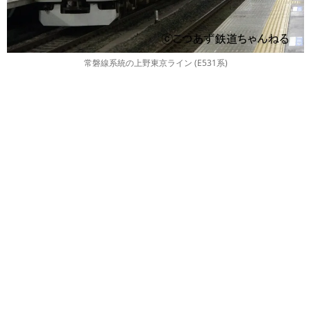
常磐線系統の上野東京ライン (E531系)