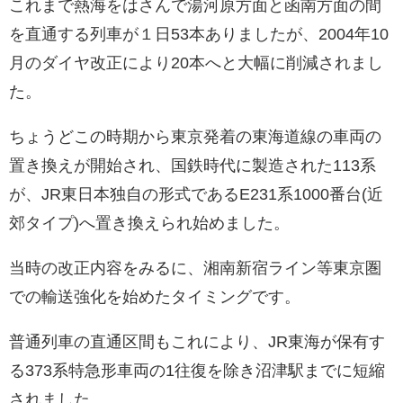
これまで熱海をはさんで湯河原方面と函南方面の間
を直通する列車が１日53本ありましたが、2004年10
月のダイヤ改正により20本へと大幅に削減されまし
た。
ちょうどこの時期から東京発着の東海道線の車両の
置き換えが開始され、国鉄時代に製造された113系
が、JR東日本独自の形式であるE231系1000番台(近
郊タイプ)へ置き換えられ始めました。
当時の改正内容をみるに、湘南新宿ライン等東京圏
での輸送強化を始めたタイミングです。
普通列車の直通区間もこれにより、JR東海が保有す
る373系特急形車両の1往復を除き沼津駅までに短縮
されました。