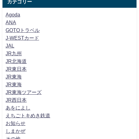
カテゴリー
Agoda
ANA
GOTOトラベル
J-WESTカード
JAL
JR九州
JR北海道
JR東日本
JR東海
JR東海
JR東海ツアーズ
JR西日本
あをによし
えちごトキめき鉄道
お知らせ
しまかぜ
その他