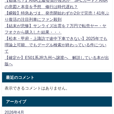
【都落ち？】ANA上級会員が改悪か SFCカードとANA
の意図と本音を予想 修行は時代遅れ？
【瞬殺】特急あづま、発売開始わずか2分で完売！41年ぶ
り復活の注目列車にファン殺到
【結末が悲惨】サンライズ出雲を７万円で転売ヤー・ヤ
フオクから購入した結果・・・
【松本・甲府・上諏訪で途中下車できない】2025年でも
理論上可能、でもグーグル検索が終わっている件につい
て
【確定か】E501系JR九州へ譲渡へ 解説している本が出
版へ
最近のコメント
表示できるコメントはありません。
アーカイブ
2026年4月