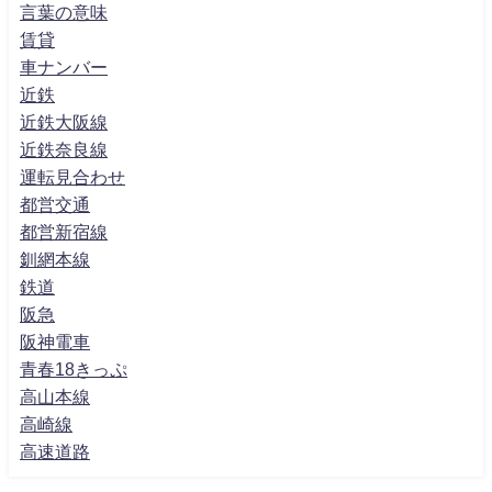
言葉の意味
賃貸
車ナンバー
近鉄
近鉄大阪線
近鉄奈良線
運転見合わせ
都営交通
都営新宿線
釧網本線
鉄道
阪急
阪神電車
青春18きっぷ
高山本線
高崎線
高速道路