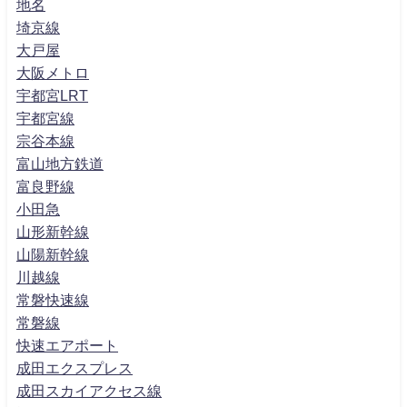
地名
埼京線
大戸屋
大阪メトロ
宇都宮LRT
宇都宮線
宗谷本線
富山地方鉄道
富良野線
小田急
山形新幹線
山陽新幹線
川越線
常磐快速線
常磐線
快速エアポート
成田エクスプレス
成田スカイアクセス線