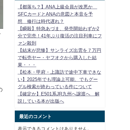
【都落ち？】ANA上級会員が改悪か
SFCカードとANAの意図と本音を予
想 修行は時代遅れ？
【瞬殺】特急あづま、発売開始わずか2
か
分で完売！41年ぶり復活の注目列車にフ
ァン殺到
【結末が悲惨】サンライズ出雲を７万円
で転売ヤー・ヤフオクから購入した結
果・・・
【松本・甲府・上諏訪で途中下車できな
い】2025年でも理論上可能、でもグー
グル検索が終わっている件について
の
【確定か】E501系JR九州へ譲渡へ 解
説している本が出版へ
最近のコメント
表示できるコメントはありません。