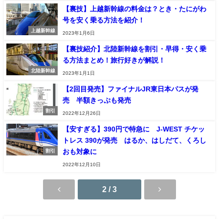
【裏技】上越新幹線の料金は？とき・たにがわ
号を安く乗る方法を紹介！
上越新幹線
2023年1月6日
【裏技紹介】北陸新幹線を割引・早得・安く乗
る方法まとめ！旅行好きが解説！
北陸新幹線
2023年1月1日
【2回目発売】ファイナルJR東日本パスが発
売 半額きっぷも発売
割引
2022年12月26日
【安すぎる】390円で特急に J-WEST チケッ
トレス 390が発売 はるか、はしだて、くろし
おも対象に
割引
2022年12月10日
2 / 3