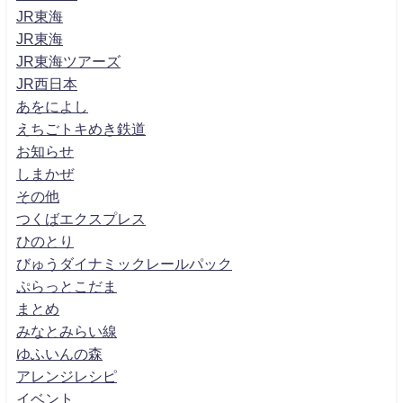
JR東海
JR東海
JR東海ツアーズ
JR西日本
あをによし
えちごトキめき鉄道
お知らせ
しまかぜ
その他
つくばエクスプレス
ひのとり
びゅうダイナミックレールパック
ぷらっとこだま
まとめ
みなとみらい線
ゆふいんの森
アレンジレシピ
イベント