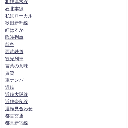
相鉄厚木線
石北本線
私鉄ローカル
秋田新幹線
紅はるか
臨時列車
航空
西武鉄道
観光列車
言葉の意味
賃貸
車ナンバー
近鉄
近鉄大阪線
近鉄奈良線
運転見合わせ
都営交通
都営新宿線