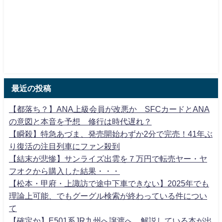
最近の投稿
【都落ち？】ANA上級会員が改悪か SFCカードとANA
の意図と本音を予想 修行は時代遅れ？
【瞬殺】特急あづま、発売開始わずか2分で完売！41年ぶ
り復活の注目列車にファン殺到
【結末が悲惨】サンライズ出雲を７万円で転売ヤー・ヤ
フオクから購入した結果・・・
【松本・甲府・上諏訪で途中下車できない】2025年でも
理論上可能、でもグーグル検索が終わっている件につい
て
【確定か】E501系JR九州へ譲渡へ 解説している本が出