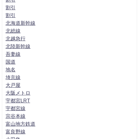
割引
割引
北海道新幹線
北総線
北越急行
北陸新幹線
吾妻線
国道
地名
埼京線
大戸屋
大阪メトロ
宇都宮LRT
宇都宮線
宗谷本線
富山地方鉄道
富良野線