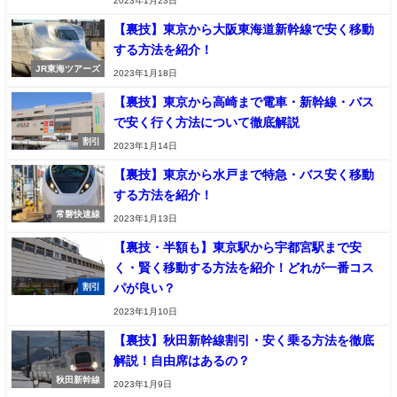
2023年1月23日
【裏技】東京から大阪東海道新幹線で安く移動
する方法を紹介！
JR東海ツアーズ
2023年1月18日
【裏技】東京から高崎まで電車・新幹線・バス
で安く行く方法について徹底解説
割引
2023年1月14日
【裏技】東京から水戸まで特急・バス安く移動
する方法を紹介！
常磐快速線
2023年1月13日
【裏技・半額も】東京駅から宇都宮駅まで安
く・賢く移動する方法を紹介！どれが一番コス
パが良い？
割引
2023年1月10日
【裏技】秋田新幹線割引・安く乗る方法を徹底
解説！自由席はあるの？
秋田新幹線
2023年1月9日