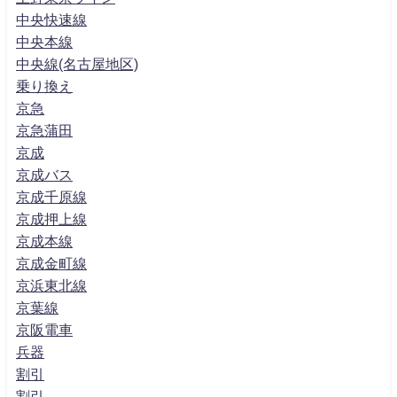
中央快速線
中央本線
中央線(名古屋地区)
乗り換え
京急
京急蒲田
京成
京成バス
京成千原線
京成押上線
京成本線
京成金町線
京浜東北線
京葉線
京阪電車
兵器
割引
割引