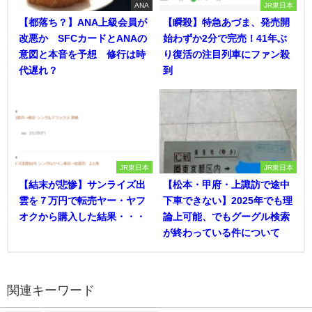
ANA
JR東日本
【都落ち？】ANA上級会員が
【瞬殺】特急あづま、発売開
改悪か SFCカードとANAの
始わずか2分で完売！41年ぶ
意図と本音を予想 修行は時
り復活の注目列車にファン殺
代遅れ？
到
JR東日本
JR東日本
【結末が悲惨】サンライズ出
【松本・甲府・上諏訪で途中
雲を７万円で転売ヤー・ヤフ
下車できない】2025年でも理
オクから購入した結果・・・
論上可能、でもグーグル検索
が終わっている件について
関連キーワード