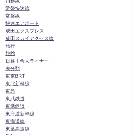
川越線
常磐快速線
常磐線
快速エアポート
成田エクスプレス
成田スカイアクセス線
旅行
旅館
日暮里舎人ライナー
未分類
東京BRT
東北新幹線
東急
東武鉄道
東武鉄道
東海道新幹線
東海道線
東葉高速線