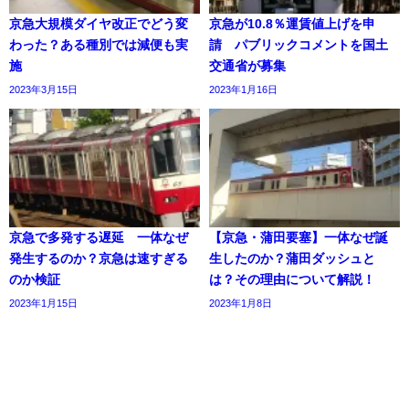
京急大規模ダイヤ改正でどう変
京急が10.8％運賃値上げを申
わった？ある種別では減便も実
請 パブリックコメントを国土
施
交通省が募集
2023年3月15日
2023年1月16日
京急で多発する遅延 一体なぜ
【京急・蒲田要塞】一体なぜ誕
発生するのか？京急は速すぎる
生したのか？蒲田ダッシュと
のか検証
は？その理由について解説！
2023年1月15日
2023年1月8日