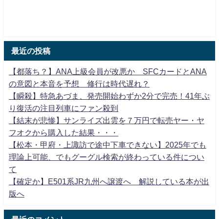
最近の投稿
【都落ち？】ANA上級会員が改悪か SFCカードとANA
の意図と本音を予想 修行は時代遅れ？
【瞬殺】特急あづま、発売開始わずか2分で完売！41年ぶ
り復活の注目列車にファン殺到
【結末が悲惨】サンライズ出雲を７万円で転売ヤー・ヤ
フオクから購入した結果・・・
【松本・甲府・上諏訪で途中下車できない】2025年でも
理論上可能、でもグーグル検索が終わっている件につい
て
【確定か】E501系JR九州へ譲渡へ 解説している本が出
版へ