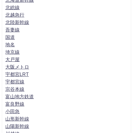
北総線
北越急行
北陸新幹線
吾妻線
国道
地名
埼京線
大戸屋
大阪メトロ
宇都宮LRT
宇都宮線
宗谷本線
富山地方鉄道
富良野線
小田急
山形新幹線
山陽新幹線