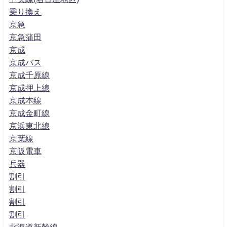
乗り換え
京急
京急蒲田
京成
京成バス
京成千原線
京成押上線
京成本線
京成金町線
京浜東北線
京葉線
京阪電車
兵器
割引
割引
割引
割引
北海道新幹線