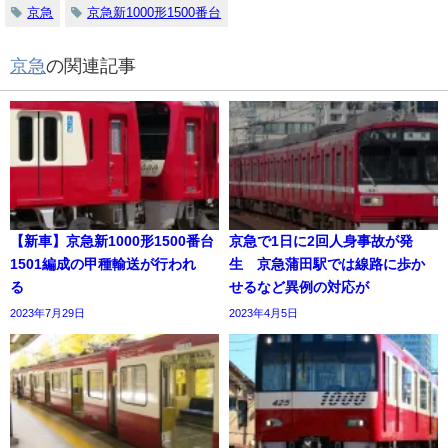
京急
京急新1000形1500番台
京急
の関連記事
【新車】京急新1000形1500番台
京急で1日に2回人身事故が発
1501編成の甲種輸送が行われ
生 京急蒲田駅では線路に歩か
る
せるなど異例の対応が
2023年7月29日
2023年4月5日