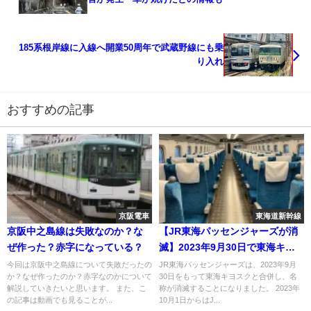
185系根岸線に入線へ開業50周年で武蔵野線にも乗
り入れ
おすすめの記事
京阪電車
東海道新幹線
京阪中之島線は失敗なのか？な
【JR東海パッセンジャーズが消
ぜ作った？赤字になっている？
滅】2023年9月30日で東海キヨ
スクと合併 新会社はJR東海リ
今回は京阪中之島線について失敗だったの
JR東海パッセンジャーズは、2023年9月
か？なぜ作ったのか？赤字なのかについて
30日をもって東海キヨスクと合併し、名
テイリング・プラス
解説していきたいと思います。 また、こ
称が消滅することになりました。 2023年
の記事は動画でも見ることが...
10月1日からはJ...