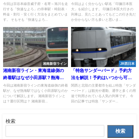
め
なぜ誕生したのか？幻の延伸計
今回は宗谷本線音威子府・名寄～旭川を走
今回はよく分からない駅名「印旛日本医
行する「快速なよろ」の停車駅・時刻表・
大」を紹介します。 印旛日本医大行きの
画とは？
料金・割引・安く行く方法をまとめていま
列車は、見たことあってもどこの行き先だ
す。 そもそも「快速なよろ...
か分からない方も多いと思いま...
湘南新宿ライン
JR西日本
湘南新宿ライン・東海道線側の
「特急サンダーバード」予約方
終着駅はなぜ小田原駅？熱海駅
法を解説！予約はいつから可
まで行かない理由は？
能？割引はある？予約なしでの
今回は湘南新宿ラインの東海道線側の終着
関西と北陸の主要都市を結ぶ特急「サンダ
駅が、なぜ熱海駅ではなく小田原駅なのか
ーバード」は観光や通勤、通学と多くの用
乗車方法も！
について解説します。 湘南新宿ラインと
途で利用されている人気の列車です。 今
は？運行区間は？ 湘南新宿...
回の記事では特急「サンダー...
検索
検索