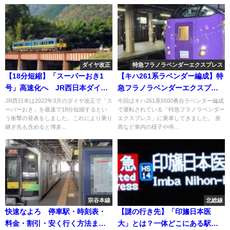
ダイヤ改正
特急フラノラベンダーエクスプレス
【18分短縮】「スーパーおき1
【キハ261系ラベンダー編成】特
号」高速化へ JR西日本ダイヤ
急フラノラベンダーエクスプレ
改正2022年3月
スに乗車 車内・停車駅・割引
JR西日本は2022年3月のダイヤ改正で「ス
今回はキハ261系5500番台ラベンダー編成
ーパーおき」を最速で18分短縮するとい
で運転されている「特急フラノラベンダー
などまとめ
う衝撃の発表をしました。これにより乗り
エクスプレス」に乗車してきました。 座
継ぎ先も含めると博多...
席など車内の様子や停...
宗谷本線
北総線
快速なよろ 停車駅・時刻表・
【謎の行き先】「印旛日本医
料金・割引・安く行く方法まと
大」とは？一体どこにある駅？