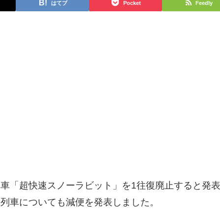
はてブ
Pocket
Feedly
車「超快速スノーラビット」を1往復廃止すると発
の列車についても減便を発表しました。