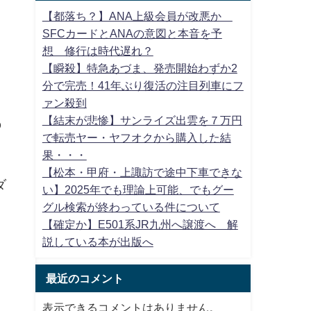
【都落ち？】ANA上級会員が改悪か
SFCカードとANAの意図と本音を予
想 修行は時代遅れ？
【瞬殺】特急あづま、発売開始わずか2
分で完売！41年ぶり復活の注目列車にフ
イ
ァン殺到
【結末が悲惨】サンライズ出雲を７万円
の
で転売ヤー・ヤフオクから購入した結
果・・・
【松本・甲府・上諏訪で途中下車できな
ダ
い】2025年でも理論上可能、でもグー
グル検索が終わっている件について
【確定か】E501系JR九州へ譲渡へ 解
説している本が出版へ
最近のコメント
表示できるコメントはありません。