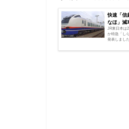
快速「信
なほ」減車
JR東日本は
か特急「し
発表しました。