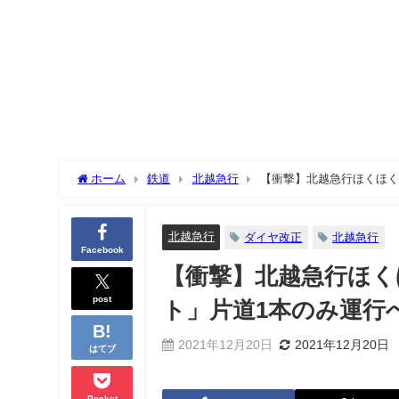
ホーム
鉄道
北越急行
【衝撃】北越急行ほくほく
北越急行
ダイヤ改正
北越急行
Facebook
【衝撃】北越急行ほく
post
ト」片道1本のみ運行
2021年12月20日
2021年12月20日
はてブ
Pocket