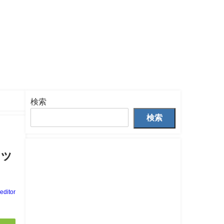
検索
検索
ッ
eeditor