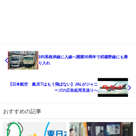
185系根岸線に入線へ開業50周年で武蔵野線にも乗
り入れ
【日本航空 嵐JETはもう飛ばない】JALがジャニ
ーズの広告起用見送りへ
おすすめの記事