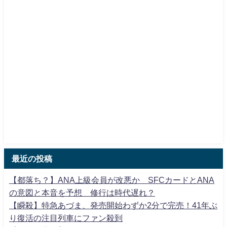
最近の投稿
【都落ち？】ANA上級会員が改悪か SFCカードとANA
の意図と本音を予想 修行は時代遅れ？
【瞬殺】特急あづま、発売開始わずか2分で完売！41年ぶ
り復活の注目列車にファン殺到