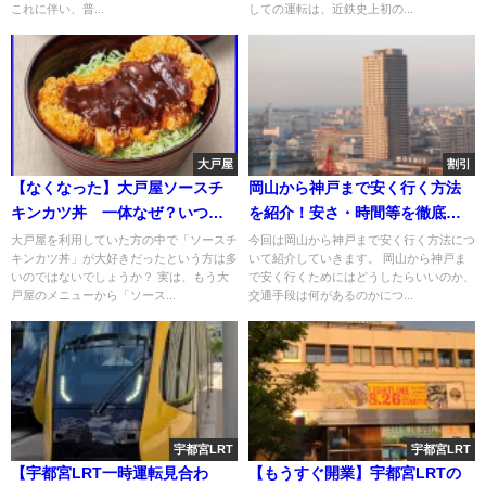
これに伴い、普...
しての運転は、近鉄史上初の...
大戸屋
割引
【なくなった】大戸屋ソースチ
岡山から神戸まで安く行く方法
キンカツ丼 一体なぜ？いつか
を紹介！安さ・時間等を徹底比
ら？
較！
大戸屋を利用していた方の中で「ソースチ
今回は岡山から神戸まで安く行く方法につ
キンカツ丼」が大好きだったという方は多
いて紹介していきます。 岡山から神戸ま
いのではないでしょうか？ 実は、もう大
で安く行くためにはどうしたらいいのか、
戸屋のメニューから「ソース...
交通手段は何があるのかにつ...
宇都宮LRT
宇都宮LRT
【宇都宮LRT一時運転見合わ
【もうすぐ開業】宇都宮LRTの