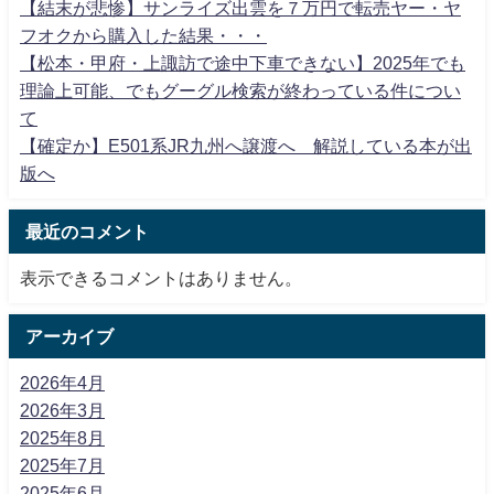
【結末が悲惨】サンライズ出雲を７万円で転売ヤー・ヤ
フオクから購入した結果・・・
【松本・甲府・上諏訪で途中下車できない】2025年でも
理論上可能、でもグーグル検索が終わっている件につい
て
【確定か】E501系JR九州へ譲渡へ 解説している本が出
版へ
最近のコメント
表示できるコメントはありません。
アーカイブ
2026年4月
2026年3月
2025年8月
2025年7月
2025年6月