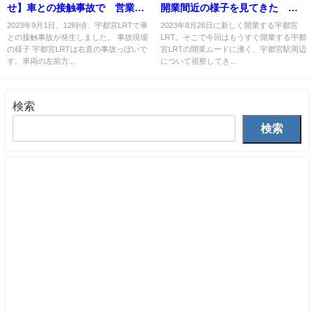
せ】車との接触事故で 営業運
開業間近の様子を見てきた 駅
転後初 清原市民センター前で
前にも変化が
2023年9月1日、12時頃、宇都宮LRTで車
2023年8月26日に新しく開業する宇都宮
との接触事故が発生しました。 事故現場
LRT。そこで今回はもうすぐ開業する宇都
の様子 宇都宮LRTは右直の事故っぽいで
宮LRTの開業ムードに沸く、宇都宮駅周辺
す。車両の左前方...
について視察してき...
検索
検索