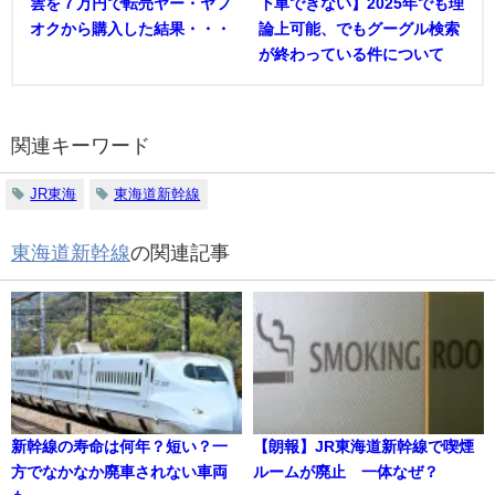
雲を７万円で転売ヤー・ヤフ
下車できない】2025年でも理
オクから購入した結果・・・
論上可能、でもグーグル検索
が終わっている件について
関連キーワード
JR東海
東海道新幹線
東海道新幹線
の関連記事
新幹線の寿命は何年？短い？一
【朗報】JR東海道新幹線で喫煙
方でなかなか廃車されない車両
ルームが廃止 一体なぜ？