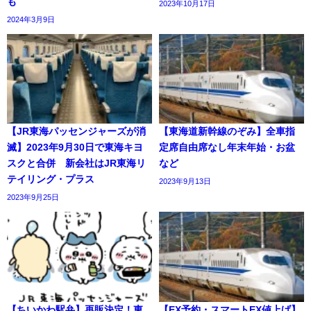
も
2023年10月17日
2024年3月9日
【JR東海パッセンジャーズが消
【東海道新幹線のぞみ】全車指
滅】2023年9月30日で東海キヨ
定席自由席なし年末年始・お盆
スクと合併 新会社はJR東海リ
など
テイリング・プラス
2023年9月13日
2023年9月25日
【ちいかわ駅弁】再販決定！東
【EX予約・スマートEX値上げ】