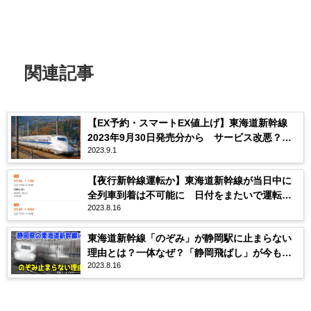
関連記事
【EX予約・スマートEX値上げ】東海道新幹線
2023年9月30日発売分から サービス改悪？カ
2023.9.1
ード解約する人も？
【夜行新幹線運転か】東海道新幹線が当日中に
全列車到着は不可能に 日付をまたいで運転さ
2023.8.16
れる列車も登場
東海道新幹線「のぞみ」が静岡駅に止まらない
理由とは？一体なぜ？「静岡飛ばし」が今も行
2023.8.16
われている理由は？