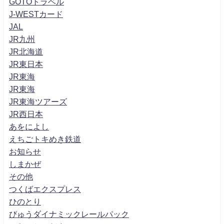
GOTOトラベル
J-WESTカード
JAL
JR九州
JR北海道
JR東日本
JR東海
JR東海
JR東海ツアーズ
JR西日本
あをによし
えちごトキめき鉄道
お知らせ
しまかぜ
その他
つくばエクスプレス
ひのとり
びゅうダイナミックレールパック