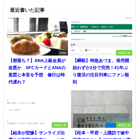
最近書いた記事
ANA
JR東日本
【都落ち？】ANA上級会員が
【瞬殺】特急あづま、発売開
改悪か SFCカードとANAの
始わずか2分で完売！41年ぶ
意図と本音を予想 修行は時
り復活の注目列車にファン殺
代遅れ？
到
JR東日本
JR東日本
【結末が悲惨】サンライズ出
【松本・甲府・上諏訪で途中