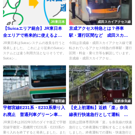
JR東日本
成田スカイアクセス線
【Suicaエリア統合】JR東日本
京成アクセス特急とは？停車
全エリアで将来的に使えるよう
駅・運行区間など 成田スカイ
に 途中下車ができなくなり全
アクセス線にも直通運転
JR東日本はSuicaシステムの改良を行うと
今回は京成線・成田スカイアクセス線で運
発表しました。 これにより従来のSuicaシ
転されているアクセス特急の停車駅・運行
区間近郊区間になる？懸念点・
ステムとは違う利用方法となりそうです。
区間・料金・乗り方等を解説しています。
想定される点については？
Suicaシ...
京成線・成田スカイアクセ...
宇都宮線
近鉄奈良線
宇都宮線E231系・E233系乗り入
【史上初運転】近鉄「楽」奈良
れ廃止 普通列車グリーン車営
線夜行快速急行として運転 終
業も廃止 2022年3月ダイヤ改正
夜運転で
JR東日本は2022年3月のダイヤ改正で宇都
近鉄は団体専用列車「楽」を奈良線の快速
宮線宇都宮～黒磯間でE231系・E233系の
急行として終夜運転で運転することを発表
で 宇都宮以北の区間
乗り入れを終了すると発表しました。また
しました。終夜運転での運転・快速急行と