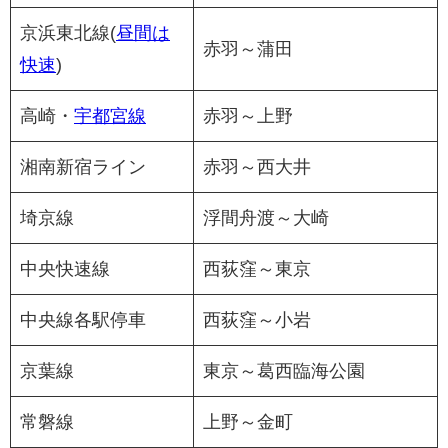
京浜東北線(
昼間は
赤羽～蒲田
快速
)
高崎・
宇都宮線
赤羽～上野
湘南新宿ライン
赤羽～西大井
埼京線
浮間舟渡～大崎
中央快速線
西荻窪～東京
中央線各駅停車
西荻窪～小岩
京葉線
東京～葛西臨海公園
常磐線
上野～金町