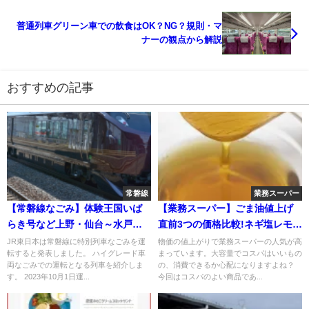
普通列車グリーン車での飲食はOK？NG？規則・マ
ナーの観点から解説
おすすめの記事
常磐線
業務スーパー
【常磐線なごみ】体験王国いば
【業務スーパー】ごま油値上げ
らき号など上野・仙台～水戸・
直前3つの価格比較!ネギ塩レモン
高萩行きで運転 茨城DC
味の調味料も紹介!
JR東日本は常磐線に特別列車なごみを運
物価の値上がりで業務スーパーの人気が高
転すると発表しました。 ハイグレード車
まっています。大容量でコスパはいいもの
両なごみでの運転となる列車を紹介しま
の、消費できるか心配になりますよね？
す。 2023年10月1日運...
今回はコスパのよい商品であ...