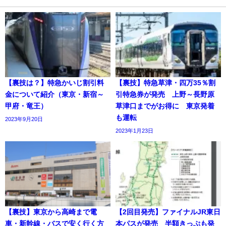
【裏技は？】特急かいじ割引料
【裏技】特急草津・四万35％割
金について紹介（東京・新宿～
引特急券が発売 上野～長野原
甲府・竜王）
草津口までがお得に 東京発着
も運転
2023年9月20日
2023年1月23日
【裏技】東京から高崎まで電
【2回目発売】ファイナルJR東日
車・新幹線・バスで安く行く方
本パスが発売 半額きっぷも発