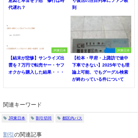
意図と本音を予想 修行は時
り復活の注目列車にファン殺
代遅れ？
到
JR東日本
JR東日本
【結末が悲惨】サンライズ出
【松本・甲府・上諏訪で途中
雲を７万円で転売ヤー・ヤフ
下車できない】2025年でも理
オクから購入した結果・・・
論上可能、でもグーグル検索
が終わっている件について
関連キーワード
JR東日本
割引切符
都区内パス
割引
の関連記事