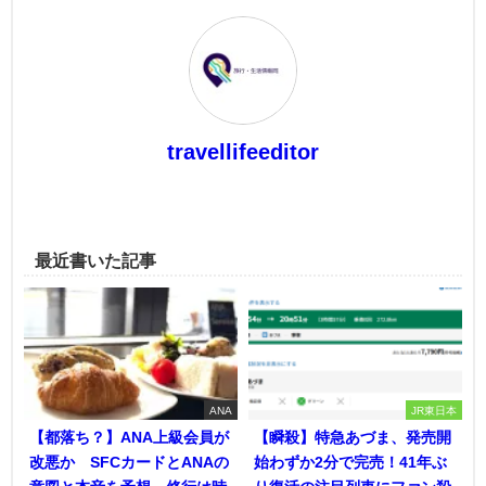
travellifeeditor
最近書いた記事
ANA
JR東日本
【都落ち？】ANA上級会員が
【瞬殺】特急あづま、発売開
改悪か SFCカードとANAの
始わずか2分で完売！41年ぶ