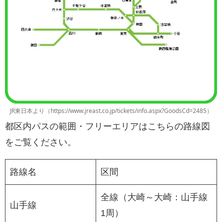
JR東日本より（https://www.jreast.co.jp/tickets/info.aspx?GoodsCd=2485）
都区内パスの範囲・フリーエリアはこちらの路線図
をご覧ください。
路線名
区間
全線（大崎～大崎：山手線
山手線
1周）