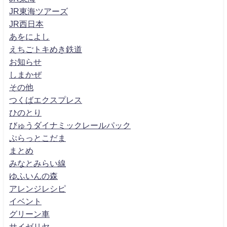
JR東海ツアーズ
JR西日本
あをによし
えちごトキめき鉄道
お知らせ
しまかぜ
その他
つくばエクスプレス
ひのとり
びゅうダイナミックレールパック
ぷらっとこだま
まとめ
みなとみらい線
ゆふいんの森
アレンジレシピ
イベント
グリーン車
サイゼリヤ