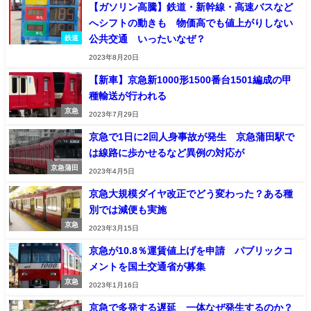
【ガソリン高騰】鉄道・新幹線・高速バスなど
へシフトの動きも 物価高でも値上がりしない
公共交通 いったいなぜ？
鉄道
2023年8月20日
【新車】京急新1000形1500番台1501編成の甲
種輸送が行われる
京急
2023年7月29日
京急で1日に2回人身事故が発生 京急蒲田駅で
は線路に歩かせるなど異例の対応が
京急蒲田
2023年4月5日
京急大規模ダイヤ改正でどう変わった？ある種
別では減便も実施
京急
2023年3月15日
京急が10.8％運賃値上げを申請 パブリックコ
メントを国土交通省が募集
京急
2023年1月16日
京急で多発する遅延 一体なぜ発生するのか？