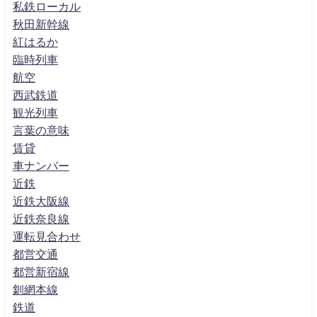
私鉄ローカル
秋田新幹線
紅はるか
臨時列車
航空
西武鉄道
観光列車
言葉の意味
賃貸
車ナンバー
近鉄
近鉄大阪線
近鉄奈良線
運転見合わせ
都営交通
都営新宿線
釧網本線
鉄道