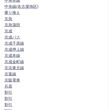
中央本線
中央線(名古屋地区)
乗り換え
京急
京急蒲田
京成
京成バス
京成千原線
京成押上線
京成本線
京成金町線
京浜東北線
京葉線
京阪電車
兵器
割引
割引
割引