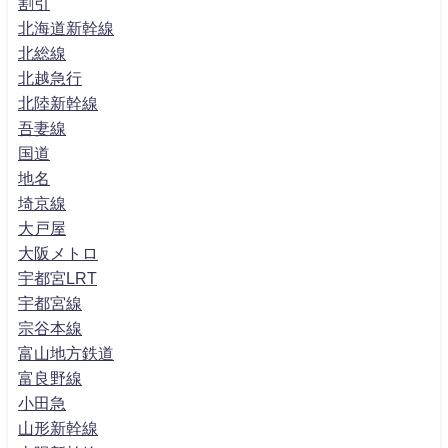
割引
北海道新幹線
北総線
北越急行
北陸新幹線
吾妻線
国道
地名
埼京線
大戸屋
大阪メトロ
宇都宮LRT
宇都宮線
宗谷本線
富山地方鉄道
富良野線
小田急
山形新幹線