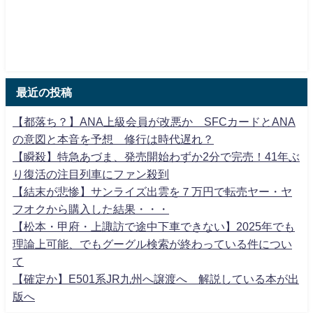
最近の投稿
【都落ち？】ANA上級会員が改悪か SFCカードとANA
の意図と本音を予想 修行は時代遅れ？
【瞬殺】特急あづま、発売開始わずか2分で完売！41年ぶ
り復活の注目列車にファン殺到
【結末が悲惨】サンライズ出雲を７万円で転売ヤー・ヤ
フオクから購入した結果・・・
【松本・甲府・上諏訪で途中下車できない】2025年でも
理論上可能、でもグーグル検索が終わっている件につい
て
【確定か】E501系JR九州へ譲渡へ 解説している本が出
版へ