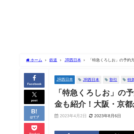
ホーム
鉄道
JR西日本
「特急くろしお」の予約
JR西日本
JR西日本
割引
特
Facebook
「特急くろしお」の予
post
金も紹介！大阪・京都
2023年4月2日
2023年8月6日
はてブ
Pocket