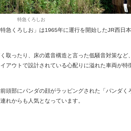
特急くろしお
特急くろしお」は1965年に運行を開始したJR西日
広く取ったり、床の遮音構造と言った低騒音対策など
レイアウトで設計されている心配りに溢れた車両が特
の前頭部にパンダの顔がラッピングされた「パンダく
族連れからも人気となっています。