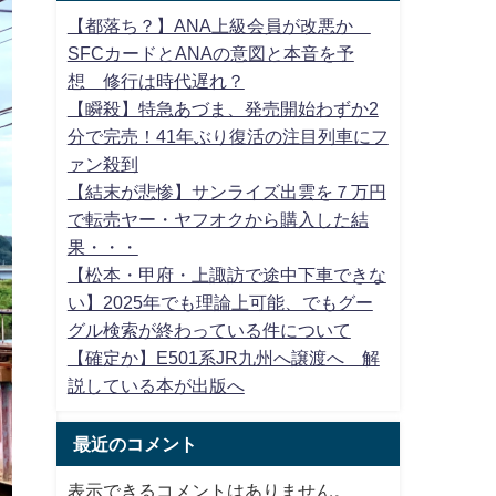
【都落ち？】ANA上級会員が改悪か
SFCカードとANAの意図と本音を予
想 修行は時代遅れ？
【瞬殺】特急あづま、発売開始わずか2
分で完売！41年ぶり復活の注目列車にフ
ァン殺到
【結末が悲惨】サンライズ出雲を７万円
で転売ヤー・ヤフオクから購入した結
果・・・
【松本・甲府・上諏訪で途中下車できな
い】2025年でも理論上可能、でもグー
グル検索が終わっている件について
【確定か】E501系JR九州へ譲渡へ 解
説している本が出版へ
最近のコメント
表示できるコメントはありません。